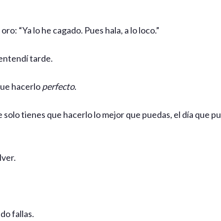
ro: “Ya lo he cagado. Pues hala, a lo loco.”
 entendí tarde.
que hacerlo
perfecto
.
 solo tienes que hacerlo lo mejor que puedas, el día que p
lver.
o fallas.