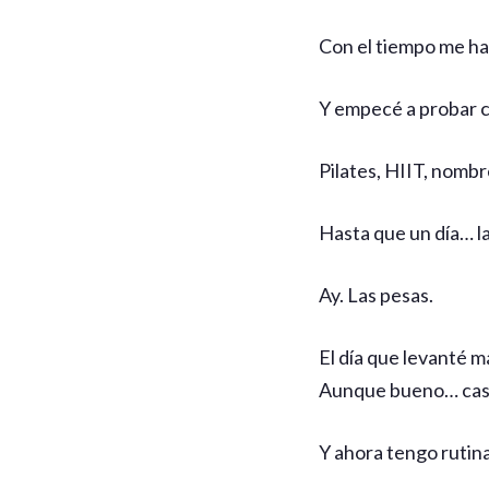
Con el tiempo me har
Y empecé a probar c
Pilates, HIIT, nombr
Hasta que un día… la
Ay. Las pesas.
El día que levanté m
Aunque bueno… cas
Y ahora tengo rutina