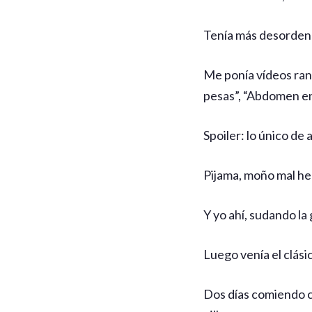
Tenía más desorden q
Me ponía vídeos ran
pesas”, “Abdomen en 
Spoiler: lo único de 
Pijama, moño mal hec
Y yo ahí, sudando la
Luego venía el clási
Dos días comiendo co