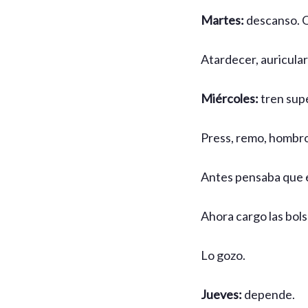
Martes:
descanso. O 
Atardecer, auriculare
Miércoles:
tren supe
Press, remo, hombro
Antes pensaba que e
Ahora cargo las bols
Lo gozo.
Jueves:
depende.