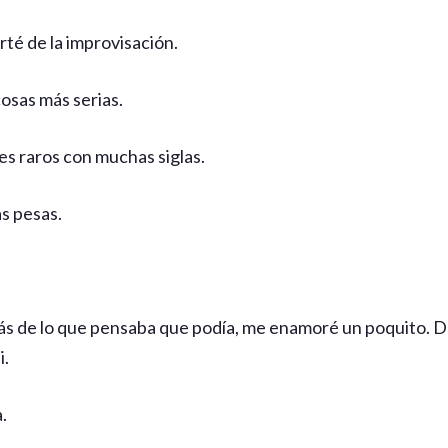
té de la improvisación.
osas más serias.
es raros con muchas siglas.
s pesas.
ás de lo que pensaba que podía, me enamoré un poquito. De
i.
.