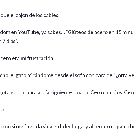
ue el cajón de los cables.
dom en YouTube, ya sabes… “Glúteos de acero en 15 minuto
7 días”.
acero era mi frustración.
ho, el gato mirándome desde el sofá con cara de “¿otra vez 
 gota gorda, para al día siguiente… nada. Cero cambios. Ce
co:
mo si me fuera la vida en la lechuga, y al tercero… pan, ch