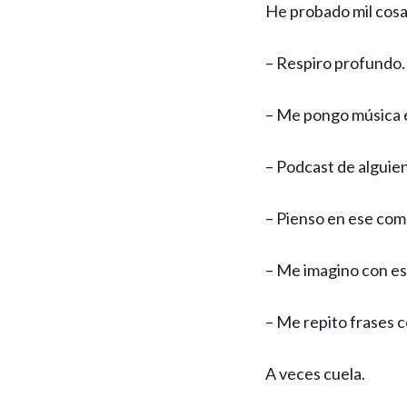
He probado mil cos
– Respiro profundo.
– Me pongo música é
– Podcast de alguien
– Pienso en ese com
– Me imagino con es
– Me repito frases c
A veces cuela.