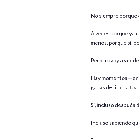
No siempre porque q
A veces porque ya es
menos, porque sí, po
Pero no voy a vendert
Hay momentos —en me
ganas de tirar la toa
Sí, incluso después 
Incluso sabiendo qu