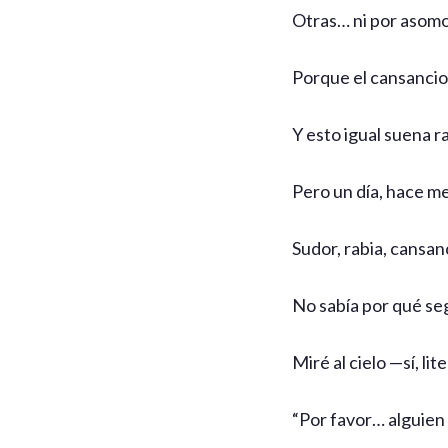
Otras… ni por asomo
Porque el cansancio 
Y esto igual suena r
Pero un día, hace me
Sudor, rabia, cansan
No sabía por qué seg
Miré al cielo —sí, li
“Por favor… alguien