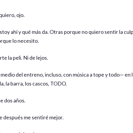
uiero, ojo.
toy ahí y qué más da. Otras porque no quiero sentir la culpa
rque lo necesito.
e la peli. Ni de lejos.
dio del entreno, incluso, con música a tope y todo— en 
lla, la barra, los cascos, TODO.
de dos años.
e después me sentiré mejor.