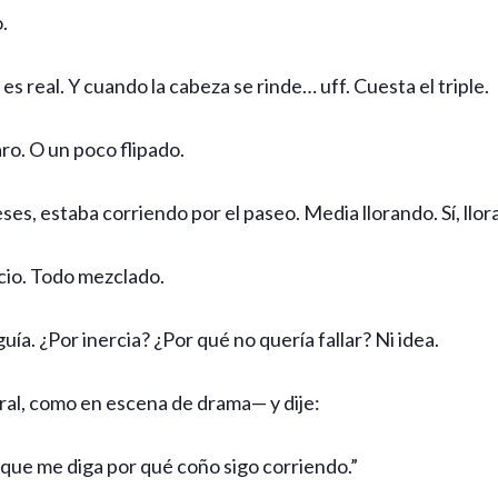
.
es real. Y cuando la cabeza se rinde… uff. Cuesta el triple.
aro. O un poco flipado.
ses, estaba corriendo por el paseo. Media llorando. Sí, llor
cio. Todo mezclado.
uía. ¿Por inercia? ¿Por qué no quería fallar? Ni idea.
teral, como en escena de drama— y dije:
 que me diga por qué coño sigo corriendo.”