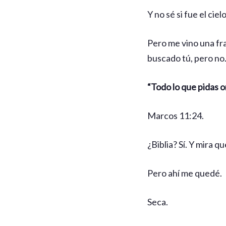
Y no sé si fue el cie
Pero me vino una fra
buscado tú, pero no
“Todo lo que pidas or
Marcos 11:24.
¿Biblia? Sí. Y mira q
Pero ahí me quedé.
Seca.