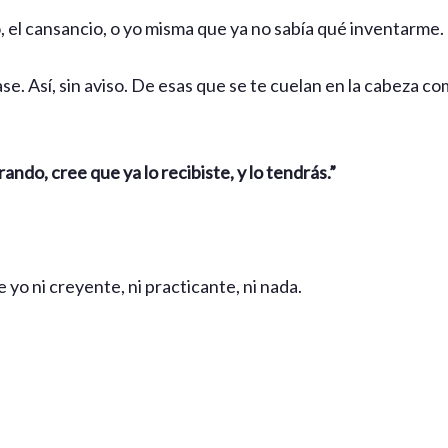
lo, el cansancio, o yo misma que ya no sabía qué inventarme.
se. Así, sin aviso. De esas que se te cuelan en la cabeza co
.
ando, cree que ya lo recibiste, y lo tendrás.”
ue yo ni creyente, ni practicante, ni nada.