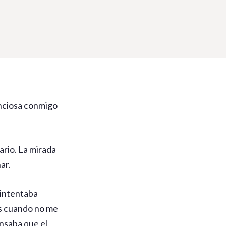
enciosa conmigo
ario. La mirada
ar.
 intentaba
as cuando no me
nsaba que el