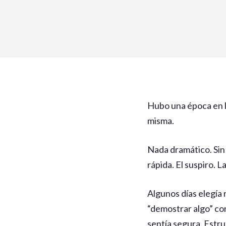
Hubo una época en l
misma.
Nada dramático. Sin 
rápida. El suspiro. L
Algunos días elegía
“demostrar algo” co
sentía segura. Estr