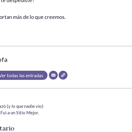
n te despediste?
rtan más de lo que creemos.
ofa
Ver todas las entradas
zó (y lo que nadie vio)
Fui a un Sitio Mejor.
tario