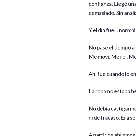
confianza. Llegó una
demasiado. Sin anali
Y el día fue… normal
No pasé el tiempo 
Me moví. Me reí. Me 
Ahí fue cuando lo en
La ropa no estaba h
No debía castigarme
ni de fracaso. Era s
A partir de ahí empe