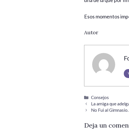
una de la que por fi
Esos momentos impo
Autor
F
Categorías
Consejos
La amiga que adelga
No Fui al Gimnasio. 
Deja un comen