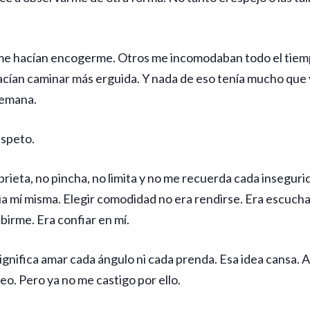
e hacían encogerme. Otros me incomodaban todo el tiempo
acían caminar más erguida. Y nada de eso tenía mucho que
semana.
espeto.
prieta, no pincha, no limita y no me recuerda cada insegu
a mí misma. Elegir comodidad no era rendirse. Era escucha
ibirme. Era confiar en mí.
gnifica amar cada ángulo ni cada prenda. Esa idea cansa. A
eo. Pero ya no me castigo por ello.