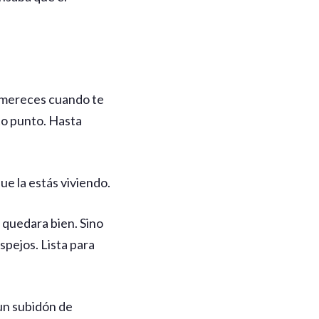
a mereces cuando te
to punto. Hasta
ue la estás viviendo.
quedara bien. Sino
espejos. Lista para
 un subidón de