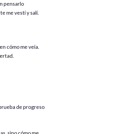
in pensarlo
e me vestí y salí.
en cómo me veía.
bertad.
 prueba de progreso
llas, sino cómo me