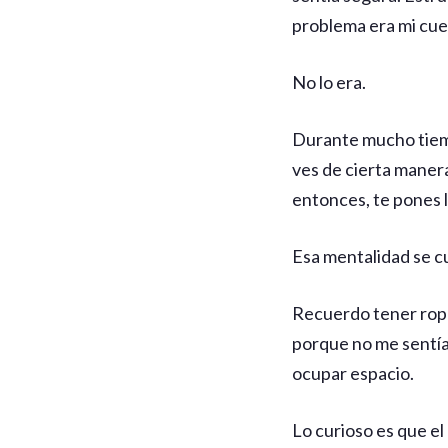
problema era mi cue
No lo era.
Durante mucho tiemp
ves de cierta manera
entonces, te pones lo
Esa mentalidad se cu
Recuerdo tener rop
porque no me sentía “
ocupar espacio.
Lo curioso es que el