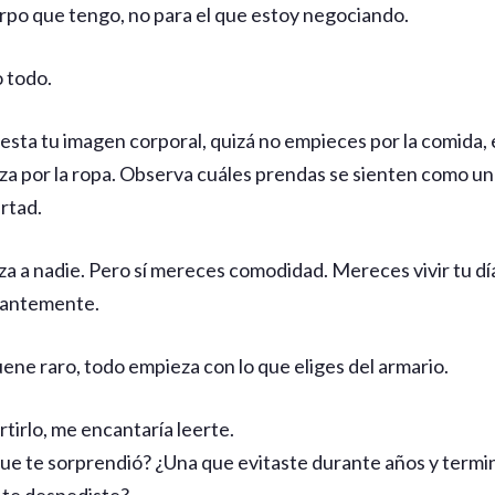
erpo que tengo, no para el que estoy negociando.
o todo.
esta tu imagen corporal, quizá no empieces por la comida, el
za por la ropa. Observa cuáles prendas se sienten como un
rtad.
a a nadie. Pero sí mereces comodidad. Mereces vivir tu día
tantemente.
ene raro, todo empieza con lo que eliges del armario.
tirlo, me encantaría leerte.
e te sorprendió? ¿Una que evitaste durante años y term