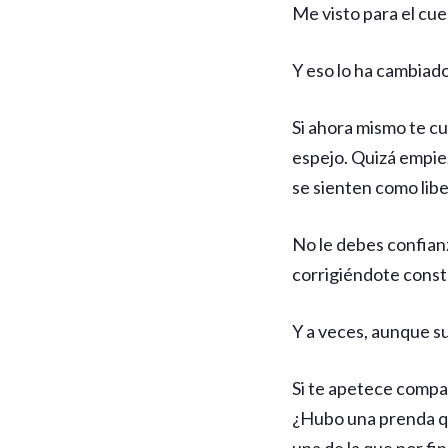
Me visto para el cu
Y eso lo ha cambiad
Si ahora mismo te cu
espejo. Quizá empie
se sienten como libe
No le debes confianz
corrigiéndote cons
Y a veces, aunque su
Si te apetece compar
¿Hubo una prenda qu