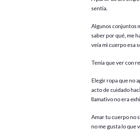
sentía.
Algunos conjuntos m
saber por qué, me h
veía mi cuerpo esa 
Tenía que ver con r
Elegir ropa que no a
acto de cuidado haci
llamativo no era exh
Amar tu cuerpo no si
no me gusta lo que v