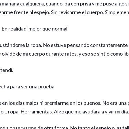
 mañana cualquiera, cuando iba con prisa y me puse algo s
zarme frente al espejo. Sin revisarme el cuerpo. Simplement
. En realidad, mejor que normal.
ajustándome la ropa. No estuve pensando constantemente 
olvidé de mi cuerpo durante ratos, y eso se sintió como li
tendí.
echa para ser una prueba.
 en los días malos ni premiarme en los buenos. No era una
olo… ropa. Herramientas. Algo que me ayudara a vivir mi día.
cé a observarme de otra forma. No tanto el espejo o las ta