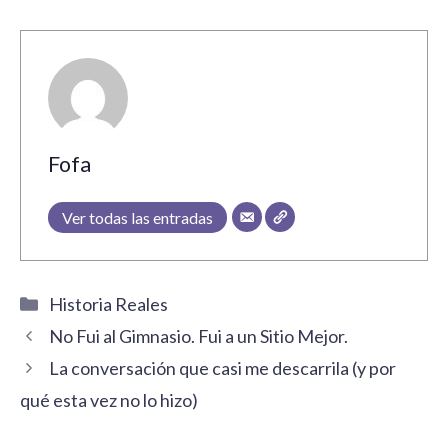
Fofa
Ver todas las entradas
Categorías
Historia Reales
No Fui al Gimnasio. Fui a un Sitio Mejor.
La conversación que casi me descarrila (y por
qué esta vez no lo hizo)